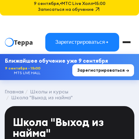
9 сентября,
MTC Live Холл
15:00
Записаться на обучение
Терра
Зарегистрироваться
Ближайшее обучение уже 9 сентября
9 сентября · 15:00
Зарегистрироваться →
MTS LIVE HALL
Главная
Школы и курсы
Школа "Выход из найма"
Школа "Выход из
найма"