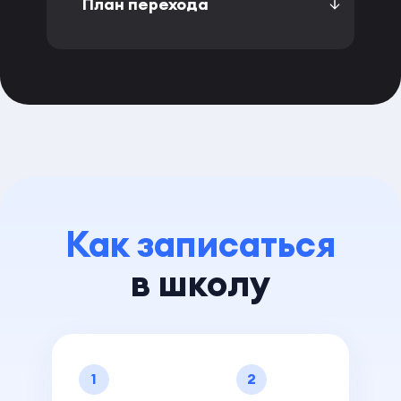
План перехода
Как записаться
в школу
1
2