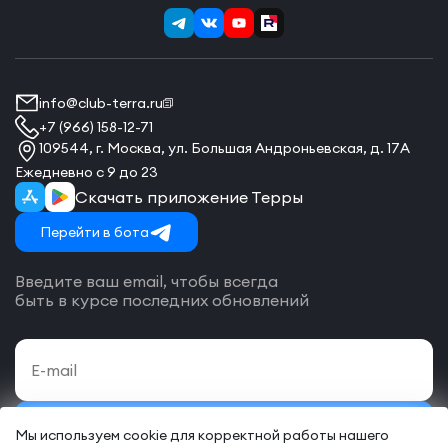
info@club-terra.ru
+7 (966) 158-12-71
109544, г. Москва, ул. Большая Андроньевская, д. 17А
Ежедневно с 9 до 23
Скачать приложение Терры
Перейти в бота
Введите ваш email, чтобы всегда
быть в курсе последних обновлений
Подписаться
Мы используем cookie для корректной работы нашего