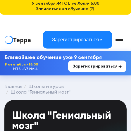
9 сентября,
MTC Live Холл
15:00
Записаться на обучение
Терра
Зарегистрироваться
Ближайшее обучение уже 9 сентября
9 сентября · 15:00
Зарегистрироваться →
MTS LIVE HALL
Главная
Школы и курсы
Школа "Гениальный мозг"
Школа "Гениальный
мозг"