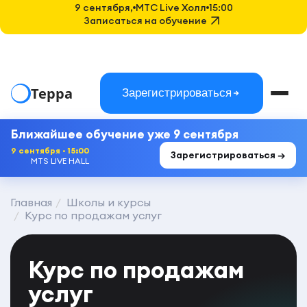
9 сентября,
MTC Live Холл
15:00
Записаться на обучение
Терра
Зарегистрироваться
Ближайшее обучение уже 9 сентября
9 сентября · 15:00
Зарегистрироваться →
MTS LIVE HALL
Главная
Школы и курсы
Курс по продажам услуг
Курс по продажам
услуг