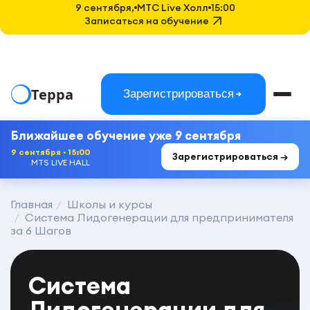
9 сентября,
MTC Live Холл
15:00
Записаться на обучение
Терра
Зарегистрироваться
Ближайшее обучение уже 9 сентября
9 сентября · 15:00
Зарегистрироваться →
MTS LIVE HALL
Главная
Школы и курсы
Система Лидогенерации для предпринимателя
за 6 Шагов
Система
Лидогенерации для