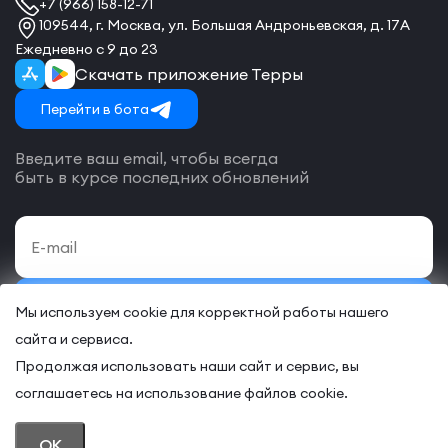
+7 (966) 158-12-71
109544, г. Москва, ул. Большая Андроньевская, д. 17А
Ежедневно с 9 до 23
Скачать приложение Терры
Перейти в бота
Введите ваш email, чтобы всегда
быть в курсе последних обновлений
Подписаться
Мы используем cookie для корректной работы нашего
сайта и сервиса.
Даю своё согласие на обработку
персональных данных
и согласие
с
договором-оферты
на оказание онлайн и/или офлайн услуг.
Продолжая использовать наши сайт и сервис, вы
соглашаетесь на использование файлов cookie.
© 2026 “TERRA – Некоммерческий клуб предпринимателей”
OK