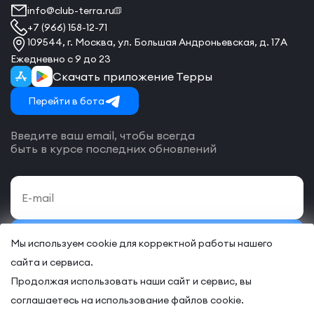
info@club-terra.ru
+7 (966) 158-12-71
109544, г. Москва, ул. Большая Андроньевская, д. 17А
Ежедневно с 9 до 23
Скачать приложение Терры
Перейти в бота
Введите ваш email, чтобы всегда
быть в курсе последних обновлений
Подписаться
Мы используем cookie для корректной работы нашего
сайта и сервиса.
Даю своё согласие на обработку
персональных данных
и согласие
с
договором-оферты
на оказание онлайн и/или офлайн услуг.
Продолжая использовать наши сайт и сервис, вы
соглашаетесь на использование файлов cookie.