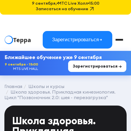
9 сентября,
MTC Live Холл
15:00
Записаться на обучение
Терра
Зарегистрироваться
Ближайшее обучение уже 9 сентября
9 сентября · 15:00
Зарегистрироваться →
MTS LIVE HALL
Главная
Школы и курсы
Школа здоровья. Прикладная кинезиология.
Цикл "Позвоночник 2.0: шея - перезагрузка"
Школа здоровья.
Прикладная