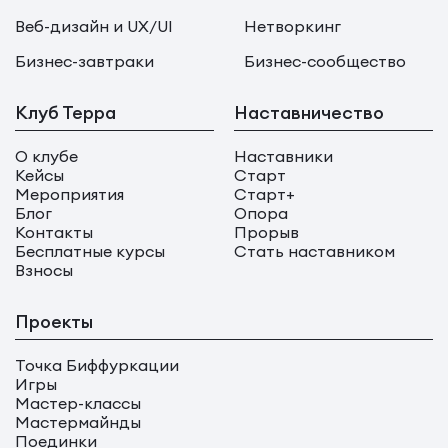
Веб-дизайн и UX/UI
Нетворкинг
Бизнес-завтраки
Бизнес-сообщество
Клуб Терра
Наставничество
О клубе
Наставники
Кейсы
Старт
Мероприятия
Старт+
Блог
Опора
Контакты
Прорыв
Бесплатные курсы
Стать наставником
Взносы
Проекты
Точка Биффуркации
Игры
Мастер-классы
Мастермайнды
Поединки