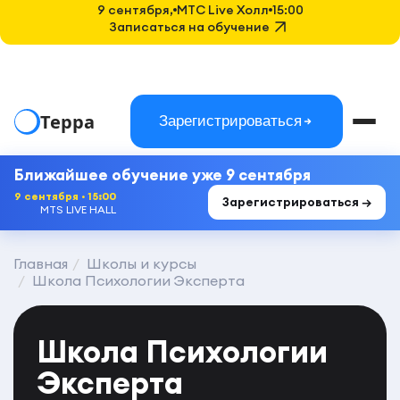
9 сентября,
MTC Live Холл
15:00
Записаться на обучение
Терра
Зарегистрироваться
Ближайшее обучение уже 9 сентября
9 сентября · 15:00
Зарегистрироваться →
MTS LIVE HALL
Главная
Школы и курсы
Школа Психологии Эксперта
Школа Психологии
Эксперта