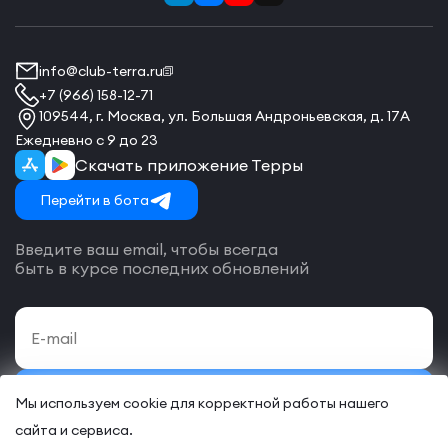
info@club-terra.ru
+7 (966) 158-12-71
109544, г. Москва, ул. Большая Андроньевская, д. 17А
Ежедневно с 9 до 23
Скачать приложение Терры
Перейти в бота
Введите ваш email, чтобы всегда
быть в курсе последних обновлений
Подписаться
Мы используем cookie для корректной работы нашего
сайта и сервиса.
Даю своё согласие на обработку
персональных данных
и согласие