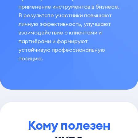
применение инструментов в бизнесе.
В результате участники повышают
личную эффективность, улучшают
взаимодействие с клиентами и
партнёрами и формируют
устойчивую профессиональную
позицию.
Кому полезен