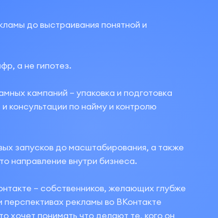
кламы до выстраивания понятной и
р, а не гипотез.
амных кампаний – упаковка и подготовка
 и консультации по найму и контролю
вых запусков до масштабирования, а также
это направление внутри бизнеса.
Контакте – собственников, желающих глубже
 и перспективах рекламы во ВКонтакте
то хочет понимать что делают те, кого он