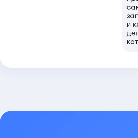
са
за
и к
де
ко