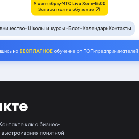
9 сентября,
MTC Live Холл
15:00
Записаться на обучение
вничество
Школы и курсы
Блог
Календарь
Контакты
ишись на
БЕСПЛАТНОЕ
обучение от ТОП‑предпринимателей
акте
онтакте как с бизнес-
о выстраивания понятной