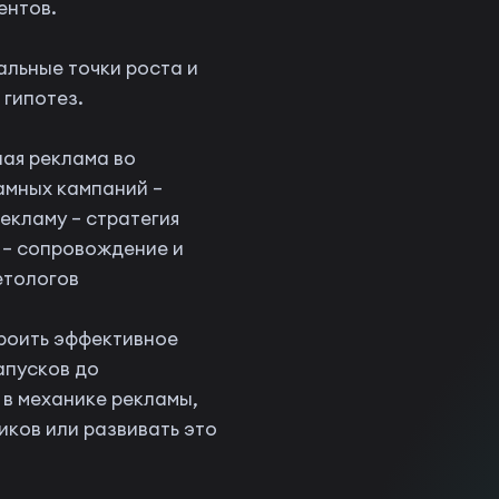
ентов.
льные точки роста и
 гипотез.
ная реклама во
амных кампаний –
екламу – стратегия
K – сопровождение и
етологов
троить эффективное
апусков до
 в механике рекламы,
иков или развивать это