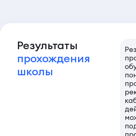
Результаты
Ре
прохождения
пр
об
школы
по
пр
ре
каб
де
мож
по
пр