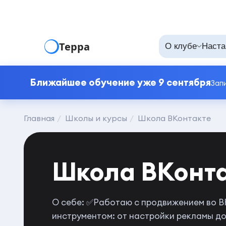
Терра
О клубе
Наста
Ближайшее обучение уже 9 сентября
Зап
Главная
Школы и курсы
Школа ВКонтакте
Школа ВКонт
О себе: ✅Работаю с продвижением во ВК
инструментом: от настройки рекламы д