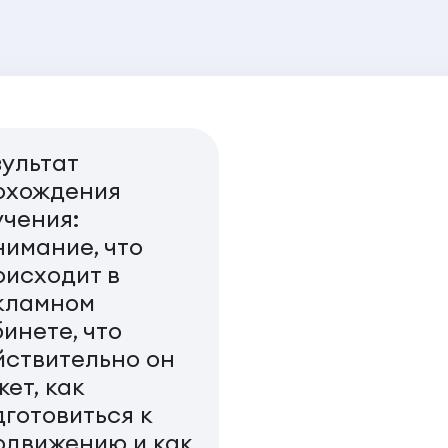
зультат
охождения
учения:
нимание, что
оисходит в
кламном
инете, что
йствительно он
ет, как
дготовиться к
одвижению и как