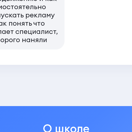
мостоятельно
пускать рекламу
ак понять что
лает специалист,
торого наняли
О школе