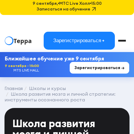
9 сентября,
MTC Live Холл
15:00
Записаться на обучение
Терра
Зарегистрироваться
Ближайшее обучение уже 9 сентября
9 сентября · 15:00
Зарегистрироваться →
MTS LIVE HALL
Главная
Школы и курсы
Школа развития мозга и личной стратегии:
инструменты осознанного роста
Школа развития
мозга и личной