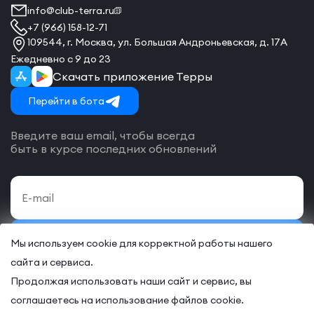
info@club-terra.ru
+7 (966) 158-12-71
109544, г. Москва, ул. Большая Андроньевская, д. 17А
Ежедневно с 9 до 23
Скачать приложение Терры
Перейти в бота
Введите ваш email, чтобы всегда
быть в курсе последних обновлений
Подписаться
Мы используем cookie для корректной работы нашего
сайта и сервиса.
Даю своё согласие на обработку
персональных данных
и согласие
с
договором-оферты
на оказание онлайн и/или офлайн услуг.
Продолжая использовать наши сайт и сервис, вы
соглашаетесь на использование файлов cookie.