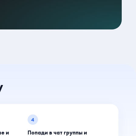
у
4
ие и
Попади в чат группы и