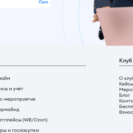
Ошо
Клуб
найм
О клу
Кейс
сы и учёт
Меро
Блог
с-мероприятия
Конт
Беспл
ермайнд
Взно
тплейсы (WB/Ozon)
ры и госзакупки