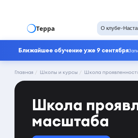
Терра
О клубе
Наста
Ближайшее обучение уже 9 сентября
Зап
Главная
Школы и курсы
Школа проявленност
Школа проявл
масштаба