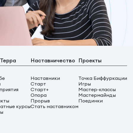
 Терра
Наставничество
Проекты
бе
Наставники
Точка Биффуркации
ы
Старт
Игры
приятия
Старт+
Мастер-классы
Опора
Мастермайнды
акты
Прорыв
Поединки
атные курсы
Стать наставником
сы