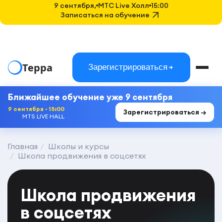
9 сентября,
MTC Live Холл
15:00
Записаться на обучение
Терра
Зарегистрироваться
Ближайшее обучение уже 9 сентября
9 сентября · 15:00
Зарегистрироваться →
MTS LIVE HALL
Главная
Школы и курсы
Школа продвижения в соцсетях
Школа продвижения
в соцсетях