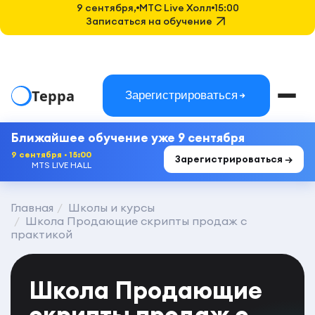
9 сентября,
MTC Live Холл
15:00
Записаться на обучение
Терра
Зарегистрироваться
Ближайшее обучение уже 9 сентября
9 сентября · 15:00
Зарегистрироваться →
MTS LIVE HALL
Главная
Школы и курсы
Школа Продающие скрипты продаж с
практикой
Школа Продающие
скрипты продаж с