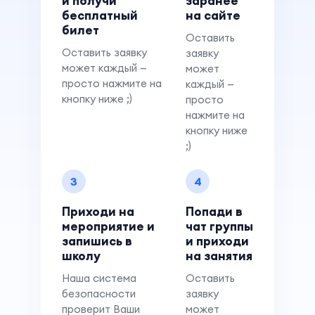
и получи
заранее
бесплатный
на сайте
билет
Оставить
Оставить заявку
заявку
может каждый —
может
просто нажмите на
каждый —
кнопку ниже ;)
просто
нажмите на
кнопку ниже
;)
3
4
Приходи на
Попади в
мероприятие и
чат группы
запишись в
и приходи
школу
на занятия
Наша система
Оставить
безопасности
заявку
проверит Ваши
может