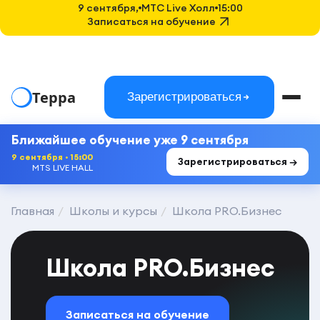
9 сентября,
MTC Live Холл
15:00
Записаться на обучение
Терра
Зарегистрироваться
Ближайшее обучение уже 9 сентября
9 сентября · 15:00
Зарегистрироваться →
MTS LIVE HALL
Главная
Школы и курсы
Школа PRO.Бизнес
Школа PRO.Бизнес
Записаться на обучение