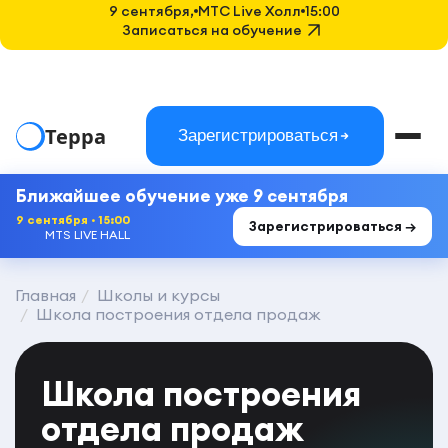
9 сентября,
MTC Live Холл
15:00
Записаться на обучение
Терра
Зарегистрироваться
Ближайшее обучение уже 9 сентября
9 сентября · 15:00
Зарегистрироваться →
MTS LIVE HALL
Главная
Школы и курсы
Школа построения отдела продаж
Школа построения
отдела продаж