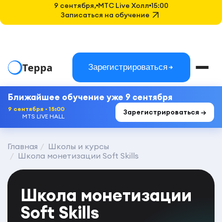
9 сентября,
MTC Live Холл
15:00
Записаться на обучение
Терра
Зарегистрироваться
Ближайшее обучение уже 9 сентября
9 сентября · 15:00
Зарегистрироваться →
MTS LIVE HALL
Главная
Школы и курсы
Школа монетизации Soft Skills
Школа монетизации
Soft Skills