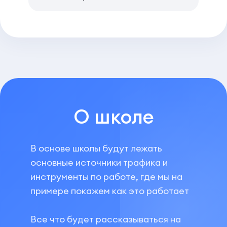
О школе
В основе школы будут лежать
основные источники трафика и
инструменты по работе, где мы на
примере покажем как это работает
Все что будет рассказываться на