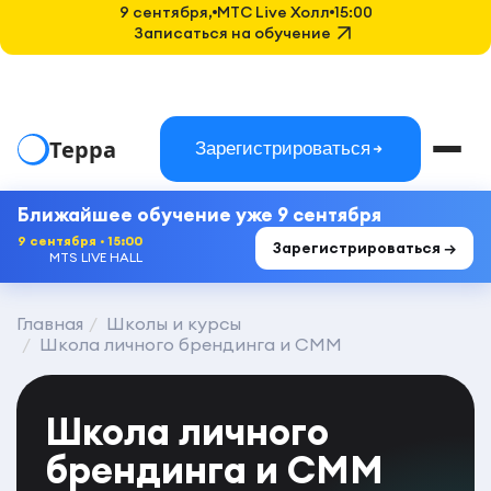
9 сентября,
MTC Live Холл
15:00
Записаться на обучение
Терра
Зарегистрироваться
Ближайшее обучение уже 9 сентября
9 сентября · 15:00
Зарегистрироваться →
MTS LIVE HALL
Главная
Школы и курсы
Школа личного брендинга и СММ
Школа личного
брендинга и СММ