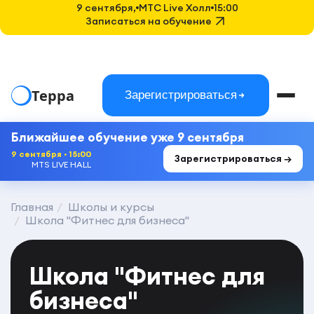
9 сентября,
MTC Live Холл
15:00
Записаться на обучение
Терра
Зарегистрироваться
Ближайшее обучение уже 9 сентября
9 сентября · 15:00
Зарегистрироваться →
MTS LIVE HALL
Главная
Школы и курсы
Школа "Фитнес для бизнеса"
Школа "Фитнес для
бизнеса"