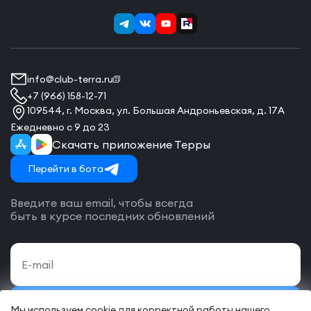
info@club-terra.ru
+7 (966) 158-12-71
109544, г. Москва, ул. Большая Андроньевская, д. 17А
Ежедневно с 9 до 23
Скачать приложение Терры
Перейти в бота
Введите ваш email, чтобы всегда
быть в курсе последних обновлений
Подписаться
Мы используем cookie для корректной работы нашего