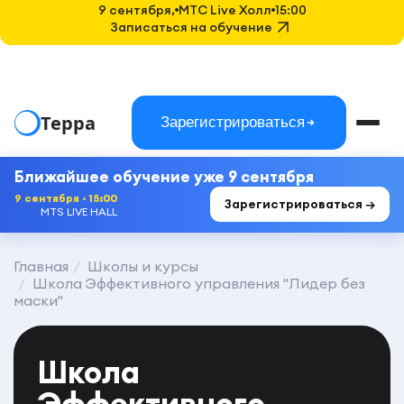
9 сентября,
MTC Live Холл
15:00
Записаться на обучение
Терра
Зарегистрироваться
Ближайшее обучение уже 9 сентября
9 сентября · 15:00
Зарегистрироваться →
MTS LIVE HALL
Главная
Школы и курсы
Школа Эффективного управления "Лидер без
маски"
Школа
Эффективного