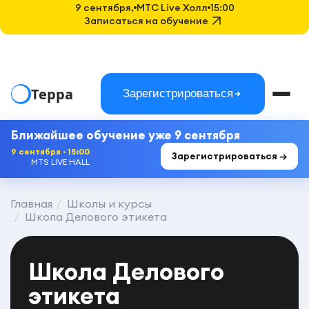
9 сентября,
MTC Live Холл
15:00
Записаться на обучение
Терра
Зарегистрироваться
Ближайшее обучение уже 9 сентября
9 сентября · 15:00
Зарегистрироваться →
MTS LIVE HALL
Главная
Школы и курсы
Школа Делового этикета
Школа Делового
этикета