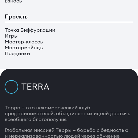
Взносы
Проекты
Точка Биффуркации
Игры
Мастер-классы
Мастермайнды
Поединки
Терра — это некоммерческий клуб
предпринимателей, объединённых идеей достичь
всеобщего благополучия.
Глобальная миссией Терры — борьба с бедностью
и нереализованностью людей через обучение