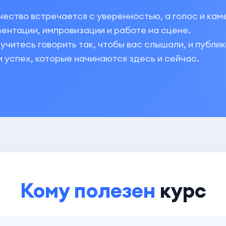
чество встречается с уверенностью, а голос и ка
нтации, импровизации и работе на сцене.
читесь говорить так, чтобы вас слышали, и публик
и успех, которые начинаются здесь и сейчас.
Кому полезен
курс