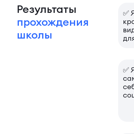
Результаты
✅ 
прохождения
кр
ви
школы
для
✅ 
са
себ
со