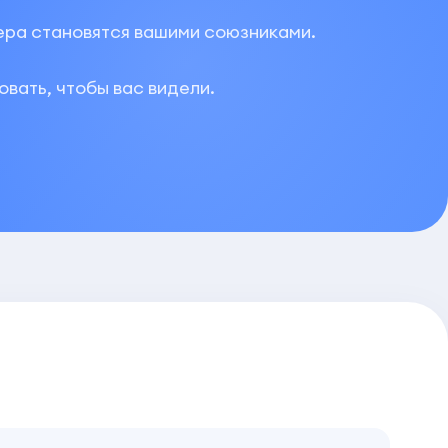
мера становятся вашими союзниками.
овать, чтобы вас видели.