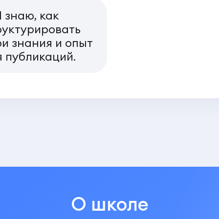
 знаю, как
руктурировать
ои знания и опыт
я публикаций.
О школе