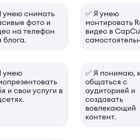
Я умею снимать
✅ Я умею
асивые фото и
монтировать Re
део на телефон
видео в CapCu
 блога.
самостоятельн
Я умею
✅ Я понимаю, 
мопрезентовать
общаться с
я и свои услуги в
аудиторией и
цсетях.
создавать
вовлекающий
контент.