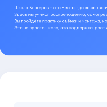
Школа Блогеров — это место, где ваше твор
Здесь мы учимся раскрепощению, самопрезе
Вы пройдёте практику съёмки и монтажа, нау
Это не просто школа, это поддержка, рост 