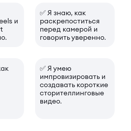
✅ Я знаю, как
els и
раскрепоститься
t
перед камерой и
о.
говорить уверенно.
как
✅ Я умею
импровизировать и
создавать короткие
сторителлинговые
видео.