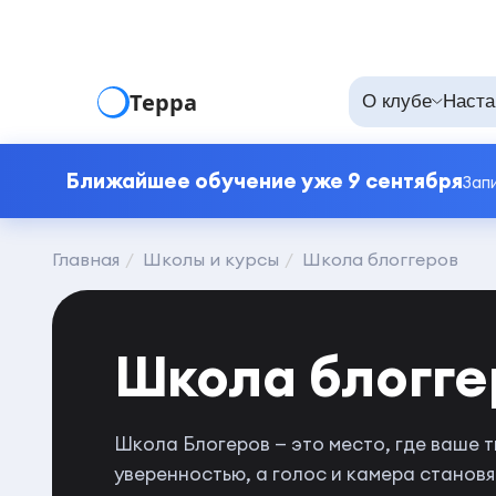
Терра
О клубе
Наста
Ближайшее обучение уже 9 сентября
Зап
Главная
Школы и курсы
Школа блоггеров
Школа блогге
Школа Блогеров — это место, где ваше 
уверенностью, а голос и камера станов