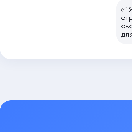
✅ Я
ст
св
дл