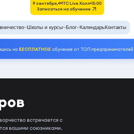
9 сентября,
MTC Live Холл
15:00
Записаться на обучение
вничество
Школы и курсы
Блог
Календарь
Контакты
ишись на
БЕСПЛАТНОЕ
обучение от ТОП‑предпринимателей
ров
творчество встречается с
ятся вашими союзниками.