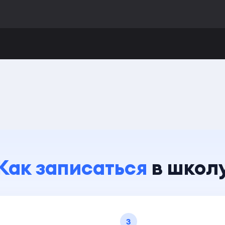
Как записаться
в школ
3