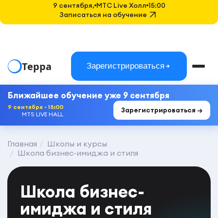
9 сентября,
MTC Live Холл
15:00
Записаться на обучение
Терра
Зарегистрироваться
Ближайшее обучение уже 9 сентября
9 сентября · 15:00
Зарегистрироваться →
MTS LIVE HALL
Главная
Школы и курсы
Школа бизнес-имиджа и стиля
Школа бизнес-
имиджа и стиля