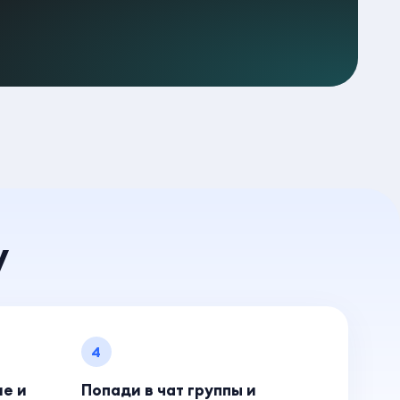
у
4
ие и
Попади в чат группы и