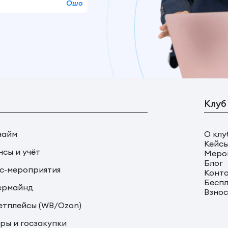
Ошо
Клуб
найм
О клу
Кейс
сы и учёт
Меро
Блог
с-мероприятия
Конт
Беспл
ермайнд
Взно
тплейсы (WB/Ozon)
ры и госзакупки