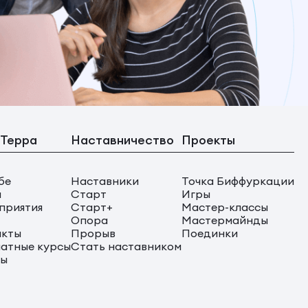
 Терра
Наставничество
Проекты
бе
Наставники
Точка Биффуркации
ы
Старт
Игры
приятия
Старт+
Мастер-классы
Опора
Мастермайнды
акты
Прорыв
Поединки
атные курсы
Стать наставником
сы