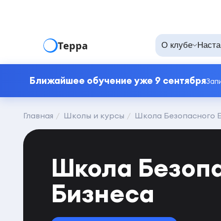
Терра
О клубе
Наста
Ближайшее обучение уже 9 сентября
Зап
Главная
Школы и курсы
Школа Безопасного 
Школа Безоп
Бизнеса