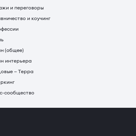
жи и переговоры
вничество и коучинг
офессии
ль
н (общее)
н интерьера
овые — Терра
ркинг
с-сообщество