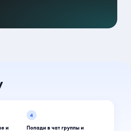
у
4
ие и
Попади в чат группы и