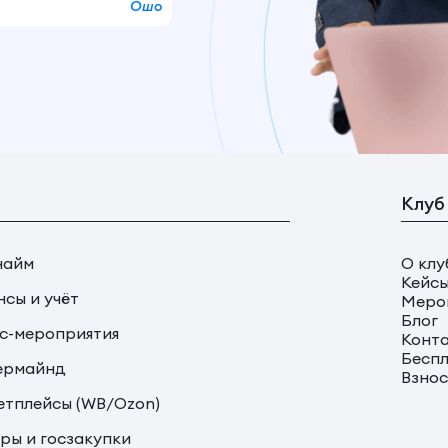
Ошо
Клуб
найм
О клу
Кейс
сы и учёт
Меро
Блог
с-мероприятия
Конт
Беспл
ермайнд
Взно
тплейсы (WB/Ozon)
ры и госзакупки