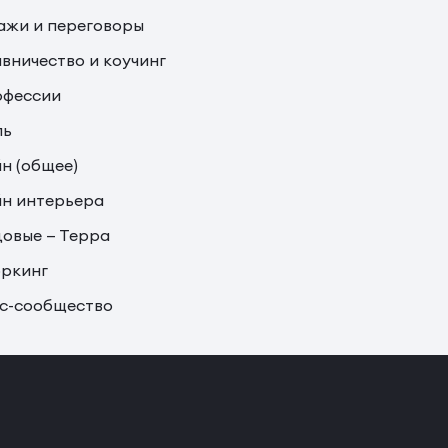
жи и переговоры
вничество и коучинг
офессии
ль
н (общее)
н интерьера
овые — Терра
ркинг
с-сообщество