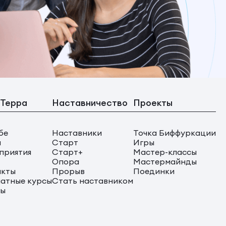
 Терра
Наставничество
Проекты
бе
Наставники
Точка Биффуркации
ы
Старт
Игры
приятия
Старт+
Мастер-классы
Опора
Мастермайнды
акты
Прорыв
Поединки
атные курсы
Стать наставником
сы