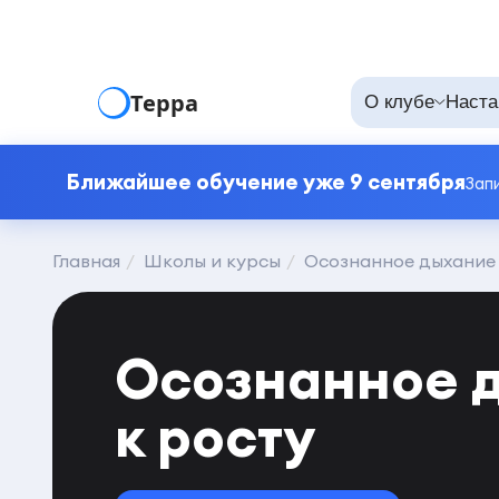
Терра
О клубе
Наста
Ближайшее обучение уже 9 сентября
Зап
Главная
Школы и курсы
Осознанное дыхание 
Осознанное 
к росту