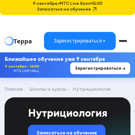
9 сентября,
MTC Live Холл
15:00
Записаться на обучение
Терра
Зарегистрироваться
Ближайшее обучение уже 9 сентября
9 сентября · 15:00
Зарегистрироваться →
MTS LIVE HALL
Главная
Школы и курсы
Нутрициология
Нутрициология
Записаться на обучение