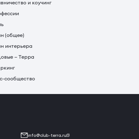
вничество и коучинг
офессии
ль
н (общее)
н интерьера
овые — Терра
ркинг
с-сообщество
info@club-terra.ru