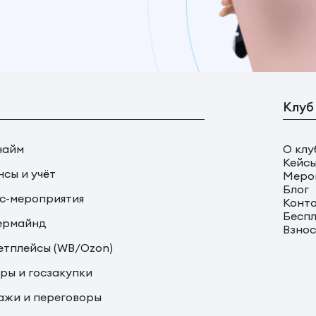
Клуб
найм
О клу
Кейс
сы и учёт
Меро
Блог
с-мероприятия
Конт
Беспл
ермайнд
Взно
тплейсы (WB/Ozon)
ры и госзакупки
жи и переговоры