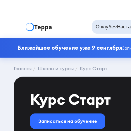
Терра
О клубе
Наста
Ближайшее обучение уже 9 сентября
Зап
Главная
Школы и курсы
Курс Старт
Курс Старт
Записаться на обучение