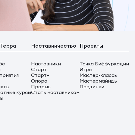
 Терра
Наставничество
Проекты
бе
Наставники
Точка Биффуркации
ы
Старт
Игры
приятия
Старт+
Мастер-классы
Опора
Мастермайнды
акты
Прорыв
Поединки
атные курсы
Стать наставником
сы