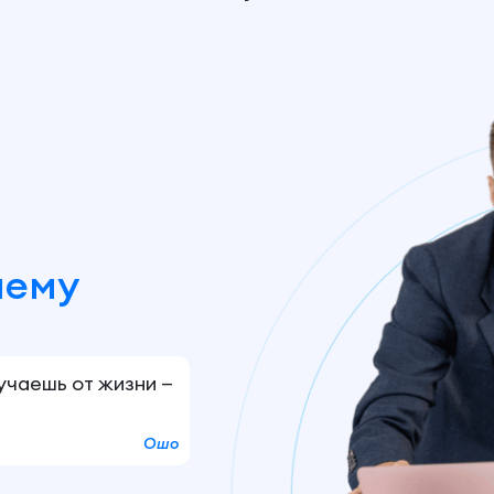
шему
лучаешь от жизни —
Ошо