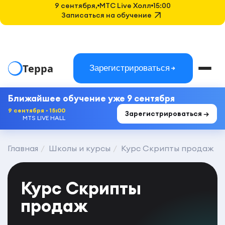
9 сентября,
MTC Live Холл
15:00
Записаться на обучение
Терра
Зарегистрироваться
Ближайшее обучение уже 9 сентября
9 сентября · 15:00
Зарегистрироваться →
MTS LIVE HALL
Главная
Школы и курсы
Курс Скрипты продаж
Курс Скрипты
продаж