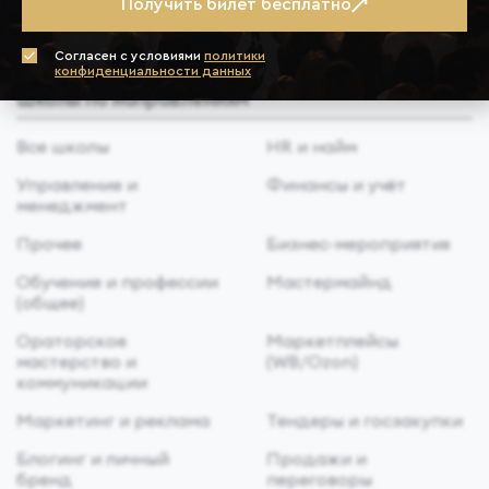
Получить билет бесплатно
Cогласен с условиями
политики
конфиденциальности данных
Школы по направлениям
Все школы
HR и найм
Управление и
Финансы и учёт
менеджмент
Прочее
Бизнес-мероприятия
Обучение и профессии
Мастермайнд
(общее)
Ораторское
Маркетплейсы
мастерство и
(WB/Ozon)
коммуникации
Маркетинг и реклама
Тендеры и госзакупки
Блогинг и личный
Продажи и
бренд
переговоры