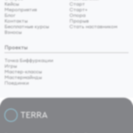
Кейсы
Старт
Мероприятия
Старт+
Блог
Опора
Контакты
Прорыв
Бесплатные курсы
Стать наставником
Взносы
Проекты
Точка Биффуркации
Игры
Мастер-классы
Мастермайнды
Поединки