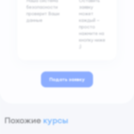
Наша система
Оставить
безопасности
заявку
проверит Ваши
может
данные
каждый —
просто
нажмите на
кнопку ниже
;)
Подать заявку
Похожие
курсы