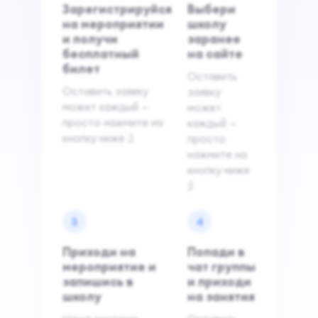
Зарегистрируйся
Выбери
на мероприятии
школу
и получи
заранее
бесплатный
на сайте
билет
Оставить
Оставить заявку
заявку
может каждый —
может
просто нажмите на
каждый —
кнопку ниже ;)
просто
нажмите на
кнопку ниже
;)
3
4
Приходи на
Попади в
мероприятие и
чат группы
запишись в
и приходи
школу
на занятия