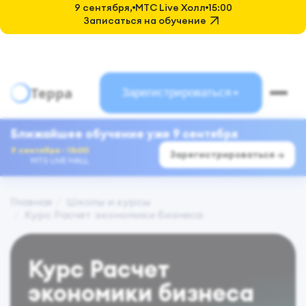
9 сентября,
MTC Live Холл
15:00
Записаться на обучение
Терра
Зарегистрироваться
Ближайшее обучение уже 9 сентября
9 сентября · 15:00
Зарегистрироваться →
MTS LIVE HALL
Главная
Школы и курсы
Курс Расчет экономики бизнеса
Курс Расчет
экономики бизнеса