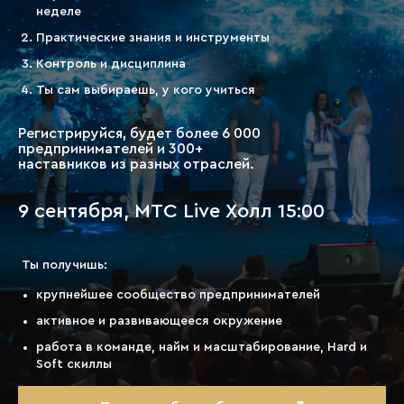
неделе
Как попасть на наставничество?
Практические знания и инструменты
Как попасть в школу?
Контроль и дисциплина
Ты сам выбираешь, у кого учиться
Регистрируйся, будет более 6 000
предпринимателей и 300+
наставников из разных отраслей.
Присоединяйтесь
к нашему
клубу!
9 сентября, MTC Live Холл 15:00
Никогда не забывай этой истины: то, что ты
Ты получишь:
получаешь от жизни — это то, что ты жизни
даешь.
крупнейшее сообщество предпринимателей
Ошо
активное и развивающееся окружение
работа в команде, найм и масштабирование, Hard и
Присоединиться к клубу
Soft скиллы