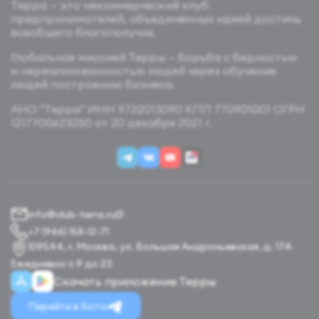
Терра — это некоммерческий клуб
предпринимателей, объединённых идеей достичь
всеобщего благополучия.
Глобальная миссией Терры — борьба с бедностью
и нереализованностью людей через обучение
людей построению бизнеса.
АНО "Терра" ИНН 9722013090 КПП 770901001 ОГРН
1217700623250 от 20 декабря 2021 г.
info@club-terra.ru
+7 (966) 158-12-71
109544, г. Москва, ул. Большая Андроньевская, д. 17А
Ежедневно с 9 до 23
Скачать приложение Терры
Перейти в бота