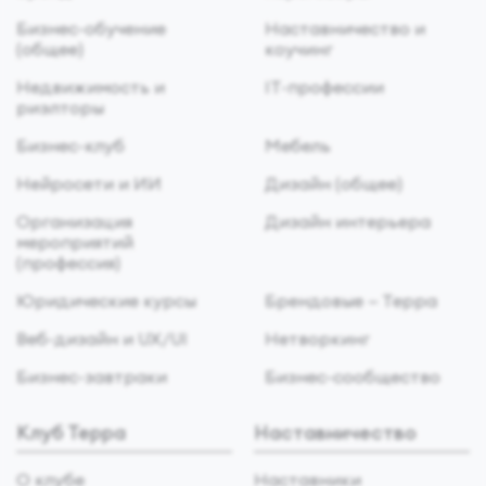
Бизнес-обучение
Наставничество и
(общее)
коучинг
Недвижимость и
IT-профессии
риэлторы
Бизнес-клуб
Мебель
Нейросети и ИИ
Дизайн (общее)
Организация
Дизайн интерьера
мероприятий
(профессия)
Юридические курсы
Брендовые — Терра
Веб-дизайн и UX/UI
Нетворкинг
Бизнес-завтраки
Бизнес-сообщество
Клуб Терра
Наставничество
О клубе
Наставники