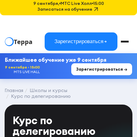
9 сентября,
MTC Live Холл
15:00
Записаться на обучение
Терра
Зарегистрироваться
Ближайшее обучение уже 9 сентября
9 сентября · 15:00
Зарегистрироваться →
MTS LIVE HALL
Главная
Школы и курсы
Курс по делегированию
Курс по
делегированию