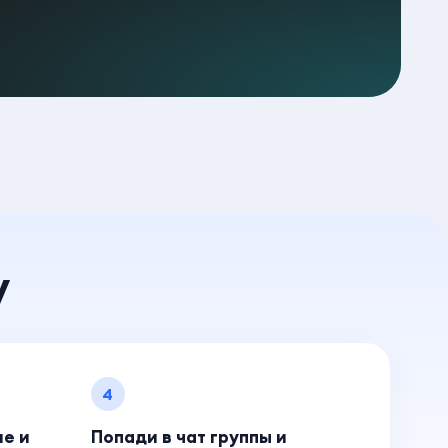
у
4
ие и
Попади в чат группы и