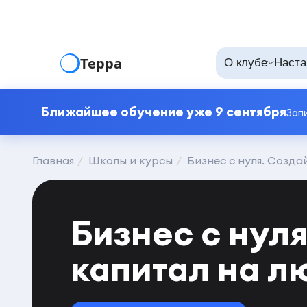
Терра
О клубе
Наста
Ближайшее обучение уже 9 сентября
Зап
Главная
Школы и курсы
Бизнес с нуля. Cозда
Бизнес с нул
капитал на л