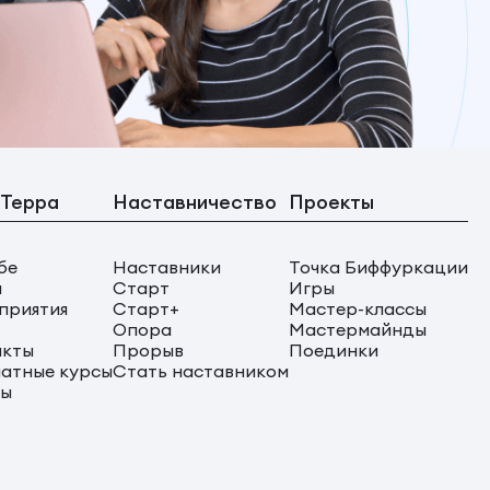
 Терра
Наставничество
Проекты
бе
Наставники
Точка Биффуркации
ы
Старт
Игры
приятия
Старт+
Мастер-классы
Опора
Мастермайнды
акты
Прорыв
Поединки
атные курсы
Стать наставником
сы