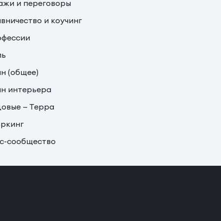
жи и переговоры
вничество и коучинг
офессии
ль
н (общее)
н интерьера
овые — Терра
ркинг
с-сообщество