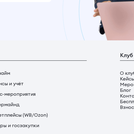
Клуб
найм
О клу
Кейс
сы и учёт
Меро
Блог
с-мероприятия
Конт
Беспл
ермайнд
Взно
тплейсы (WB/Ozon)
ры и госзакупки