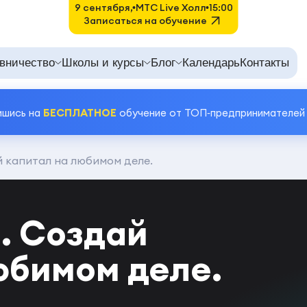
9 сентября,
MTC Live Холл
15:00
Записаться на обучение
вничество
Школы и курсы
Блог
Календарь
Контакты
ишись на
БЕСПЛАТНОЕ
обучение от ТОП‑предпринимателей
й капитал на любимом деле.
я. Cоздай
юбимом деле.