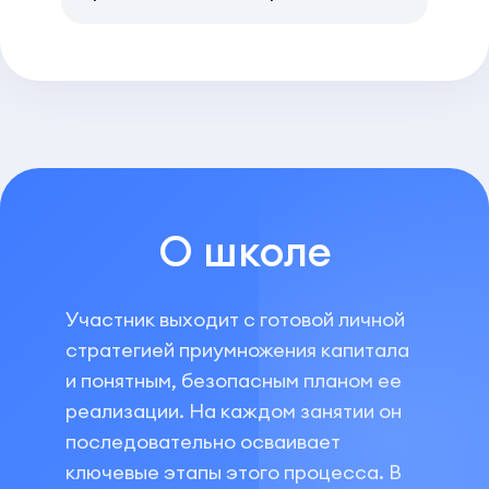
О школе
Участник выходит с готовой личной
стратегией приумножения капитала
и понятным, безопасным планом ее
реализации. На каждом занятии он
последовательно осваивает
ключевые этапы этого процесса. В