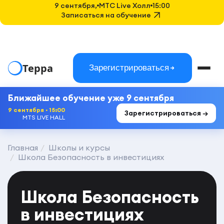
9 сентября,
MTC Live Холл
15:00
Записаться на обучение
Терра
Зарегистрироваться
Ближайшее обучение уже 9 сентября
9 сентября · 15:00
Зарегистрироваться →
MTS LIVE HALL
Главная
Школы и курсы
Школа Безопасность в инвестициях
Школа Безопасность
в инвестициях