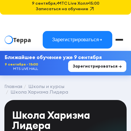
9 сентября,
MTC Live Холл
15:00
Записаться на обучение
Терра
Зарегистрироваться
Ближайшее обучение уже 9 сентября
9 сентября · 15:00
Зарегистрироваться →
MTS LIVE HALL
Главная
Школы и курсы
Школа Харизма Лидера
Школа Харизма
Лидера