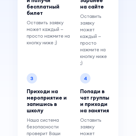
и получи
заранее
бесплатный
на сайте
билет
Оставить
Оставить заявку
заявку
может каждый —
может
просто нажмите на
каждый —
кнопку ниже ;)
просто
нажмите на
кнопку ниже
;)
3
4
Приходи на
Попади в
мероприятие и
чат группы
запишись в
и приходи
школу
на занятия
Наша система
Оставить
безопасности
заявку
проверит Ваши
может