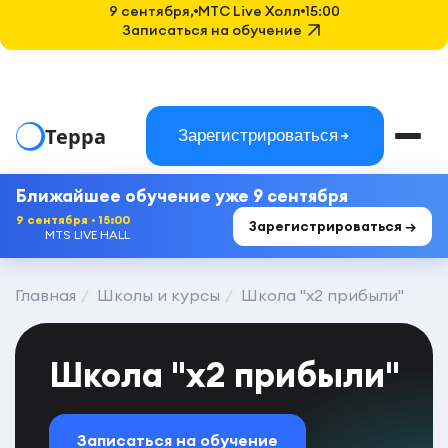
9 сентября,
MTC Live Холл
15:00
Записаться на обучение
Терра
Зарегистрироваться
Ближайшее обучение уже 9 сентября
9 сентября · 15:00
Зарегистрироваться →
MTS LIVE HALL
Главная
Школы и курсы
Школа "х2 прибыли"
Школа "х2 прибыли"
Записаться на обучение