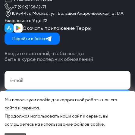
+7 (966) 158-12-71
109544, г. Москва, ул. Большая Андроньевская, д. 17А
Ежедневно с 9 до 23
Скачать приложение Терры
Перейти в бота
Введите ваш email, чтобы всегда
быть в курсе последних обновлений
Подписаться
Мы используем cookie для корректной работы нашего
сайта и сервиса.
Даю своё согласие на обработку
персональных данных
и согласие
с
договором-оферты
на оказание онлайн и/или офлайн услуг.
Продолжая использовать наши сайт и сервис, вы
соглашаетесь на использование файлов cookie.