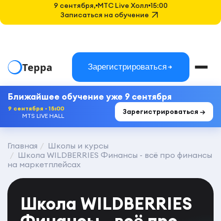
9 сентября,
MTC Live Холл
15:00
Записаться на обучение
Терра
Зарегистрироваться
Ближайшее обучение уже 9 сентября
9 сентября · 15:00
Зарегистрироваться →
MTS LIVE HALL
Главная
Школы и курсы
Школа WILDBERRIES Финансы - всё про финансы
на маркетплейсах
Школа WILDBERRIES
Финансы - всё про