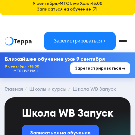
9 сентября,
MTC Live Холл
15:00
Записаться на обучение
Терра
Зарегистрироваться
Ближайшее обучение уже 9 сентября
9 сентября · 15:00
Зарегистрироваться →
MTS LIVE HALL
Главная
Школы и курсы
Школа WB Запуск
Школа WB Запуск
Записаться на обучение