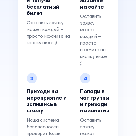
и получи
заранее
бесплатный
на сайте
билет
Оставить
Оставить заявку
заявку
может каждый —
может
просто нажмите на
каждый —
кнопку ниже ;)
просто
нажмите на
кнопку ниже
;)
3
4
Приходи на
Попади в
мероприятие и
чат группы
запишись в
и приходи
школу
на занятия
Наша система
Оставить
безопасности
заявку
проверит Ваши
может