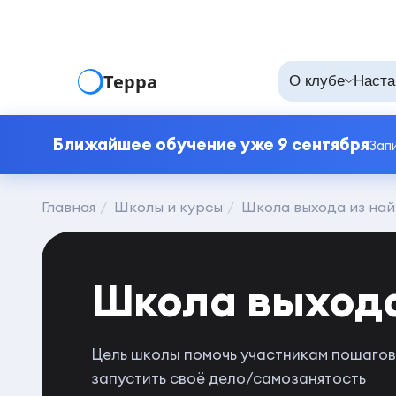
Терра
О клубе
Наста
Ближайшее обучение уже 9 сентября
Зап
Главная
Школы и курсы
Школа выхода из на
Школа выхода
Цель школы помочь участникам пошагово
запустить своё дело/самозанятость