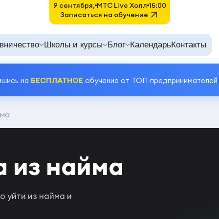
9 сентября,
MTC Live Холл
15:00
Записаться на обучение
вничество
Школы и курсы
Блог
Календарь
Контакты
ишись на
БЕСПЛАТНОЕ
обучение от ТОП‑предпринимателей
йма
 из найма
 уйти из найма и