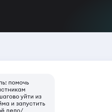
ль: помочь
астникам
шагово уйти из
йма и запустить
оё дело/