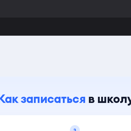
Как записаться
в школ
3