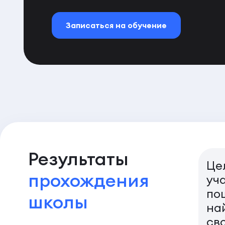
Записаться на обучение
Результаты
Це
прохождения
уч
по
школы
на
св