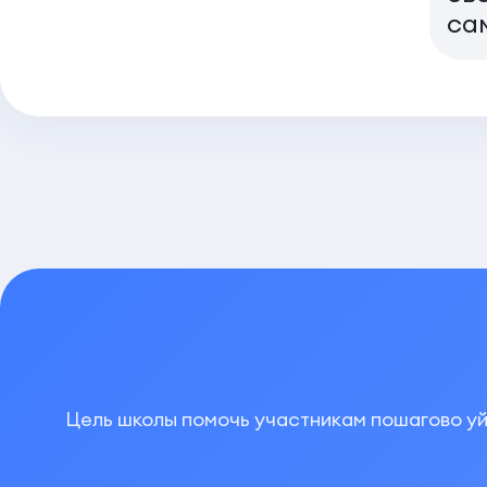
са
Цель школы помочь участникам пошагово уй