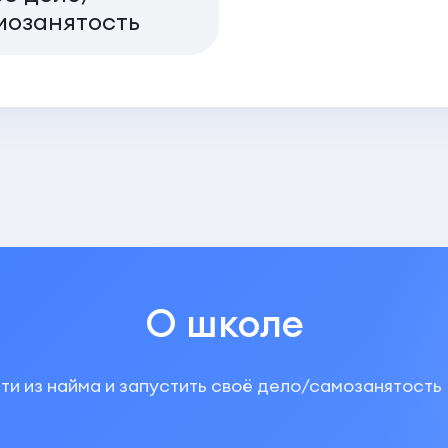
мозанятость
О школе
ти из найма и запустить своё дело/самозанятость