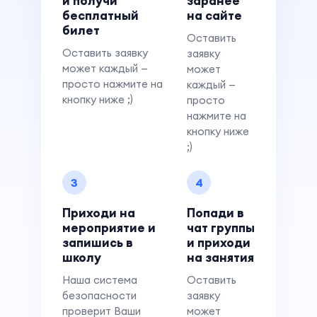
и получи
заранее
бесплатный
на сайте
билет
Оставить
Оставить заявку
заявку
может каждый —
может
просто нажмите на
каждый —
кнопку ниже ;)
просто
нажмите на
кнопку ниже
;)
3
4
Приходи на
Попади в
мероприятие и
чат группы
запишись в
и приходи
школу
на занятия
Наша система
Оставить
безопасности
заявку
проверит Ваши
может