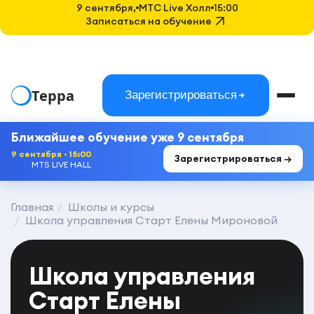
9 сентября,
MTC Live Холл
15:00
Записаться на обучение
Терра
Зарегистрироваться
Ближайшее обучение уже 9 сентября
9 сентября · 15:00
Зарегистрироваться →
MTS LIVE HALL
Главная
Школы и курсы
Школа управления Старт Елены Мироновой
Школа управления
Старт Елены