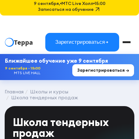
9 сентября,
MTC Live Холл
15:00
Записаться на обучение
Терра
Зарегистрироваться
Ближайшее обучение уже 9 сентября
9 сентября · 15:00
Зарегистрироваться →
MTS LIVE HALL
Главная
Школы и курсы
Школа тендерных продаж
Школа тендерных
продаж