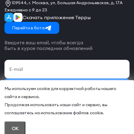
109544, г. Москва, ул. Большая Андроньевская, д. 17А
Ежедневно с 9 до 23
Скачать приложение Терры
Перейти в бота
Введите ваш email, чтобы всегда
быть в курсе последних обновлений
Подписаться
Мы используем cookie для корректной работы нашего
сайта и сервиса.
Даю своё согласие на обработку
персональных данных
и согласие
с
договором-оферты
на оказание онлайн и/или офлайн услуг.
Продолжая использовать наши сайт и сервис, вы
соглашаетесь на использование файлов cookie.
© 2026 “TERRA – Некоммерческий клуб предпринимателей”
OK
ПОЛИТИКА КОНФИДЕНЦИАЛЬНОСТИ