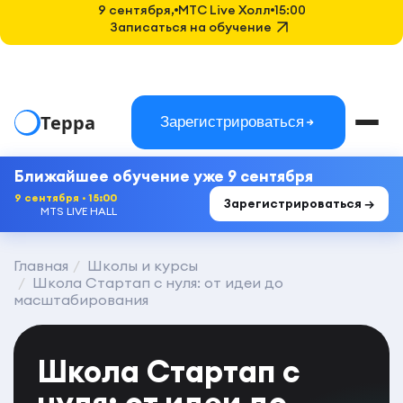
9 сентября,
MTC Live Холл
15:00
Записаться на обучение
Терра
Зарегистрироваться
Ближайшее обучение уже 9 сентября
9 сентября · 15:00
Зарегистрироваться →
MTS LIVE HALL
Главная
Школы и курсы
Школа Стартап с нуля: от идеи до
масштабирования
Школа Стартап с
нуля: от идеи до