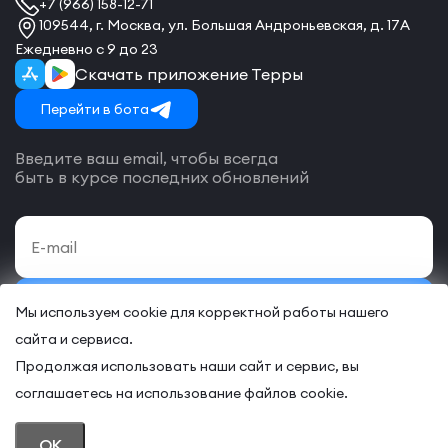
+7 (966) 158-12-71
109544, г. Москва, ул. Большая Андроньевская, д. 17А
Ежедневно с 9 до 23
Скачать приложение Терры
Перейти в бота
Введите ваш email, чтобы всегда
быть в курсе последних обновлений
Подписаться
Мы используем cookie для корректной работы нашего
сайта и сервиса.
Даю своё согласие на обработку
персональных данных
и согласие
с
договором-оферты
на оказание онлайн и/или офлайн услуг.
Продолжая использовать наши сайт и сервис, вы
соглашаетесь на использование файлов cookie.
© 2026 “TERRA – Некоммерческий клуб предпринимателей”
OK