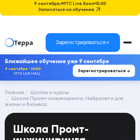
9 сентября,
MTC Live Холл
15:00
Записаться на обучение
Терра
Зарегистрироваться
Ближайшее обучение уже 9 сентября
9 сентября · 15:00
Зарегистрироваться →
MTS LIVE HALL
Главная
Школы и курсы
Школа Промт-инжиниринга. Нейросети для
жизни и бизнеса
Школа Промт-
инжиниринга.