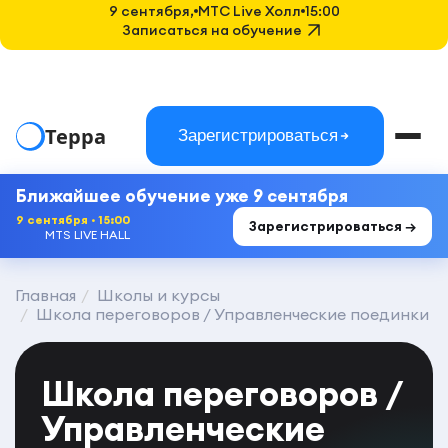
9 сентября,
MTC Live Холл
15:00
Записаться на обучение
Терра
Зарегистрироваться
Ближайшее обучение уже 9 сентября
9 сентября · 15:00
Зарегистрироваться →
MTS LIVE HALL
Главная
Школы и курсы
Школа переговоров / Управленческие поединки
Школа переговоров /
Управленческие