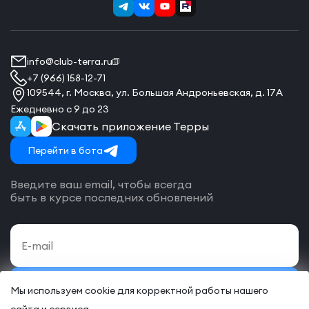
info@club-terra.ru
+7 (966) 158-12-71
109544, г. Москва, ул. Большая Андроньевская, д. 17А
Ежедневно с 9 до 23
Скачать приложение Терры
Перейти в бота
Введите ваш email, чтобы всегда
быть в курсе последних обновлений
Подписаться
Мы используем cookie для корректной работы нашего