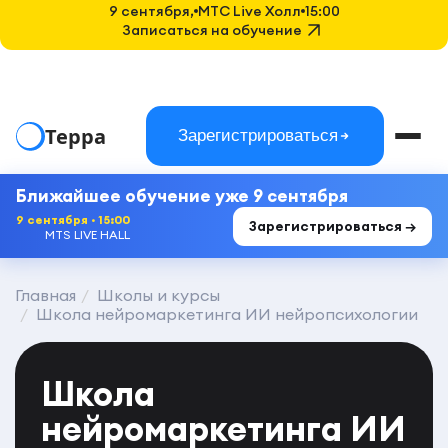
9 сентября,
MTC Live Холл
15:00
Записаться на обучение
Терра
Зарегистрироваться
Ближайшее обучение уже 9 сентября
9 сентября · 15:00
Зарегистрироваться →
MTS LIVE HALL
Главная
Школы и курсы
Школа нейромаркетинга ИИ нейропсихологии
Школа
нейромаркетинга ИИ