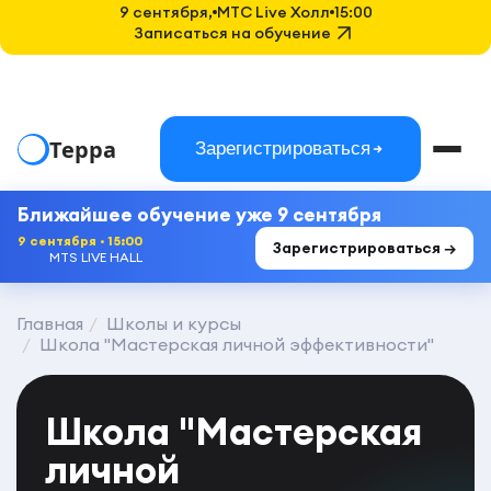
9 сентября,
MTC Live Холл
15:00
Записаться на обучение
Терра
Зарегистрироваться
Ближайшее обучение уже 9 сентября
9 сентября · 15:00
Зарегистрироваться →
MTS LIVE HALL
Главная
Школы и курсы
Школа "Мастерская личной эффективности"
Школа "Мастерская
личной