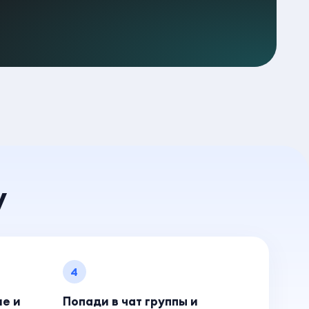
у
4
ие и
Попади в чат группы и