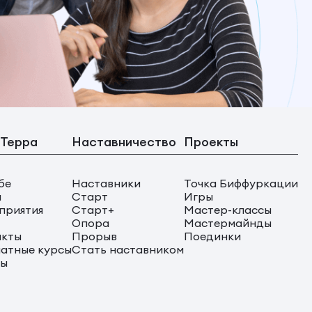
 Терра
Наставничество
Проекты
бе
Наставники
Точка Биффуркации
ы
Старт
Игры
приятия
Старт+
Мастер-классы
Опора
Мастермайнды
акты
Прорыв
Поединки
атные курсы
Стать наставником
сы