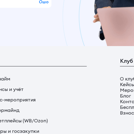
Ошо
Клуб
найм
О клу
Кейс
сы и учёт
Меро
Блог
с-мероприятия
Конт
Беспл
ермайнд
Взно
тплейсы (WB/Ozon)
ры и госзакупки