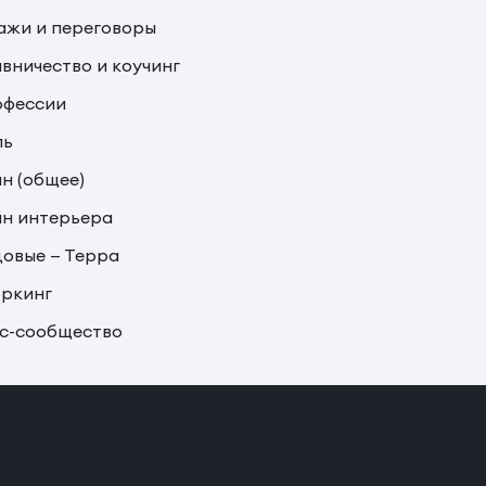
жи и переговоры
вничество и коучинг
офессии
ль
н (общее)
н интерьера
овые — Терра
ркинг
с-сообщество