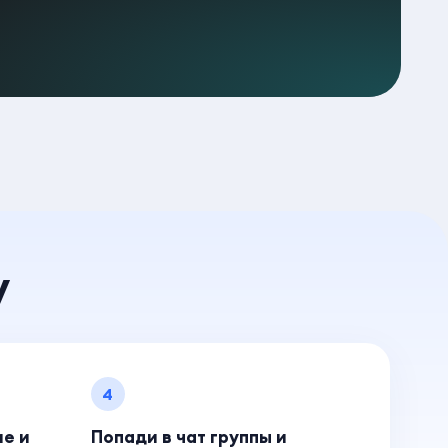
у
4
ие и
Попади в чат группы и