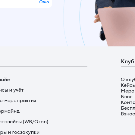
Ошо
Клуб
найм
О клу
Кейс
сы и учёт
Меро
Блог
с-мероприятия
Конт
Беспл
ермайнд
Взно
тплейсы (WB/Ozon)
ры и госзакупки