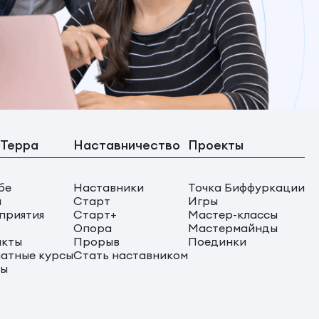
 Терра
Наставничество
Проекты
бе
Наставники
Точка Биффуркации
ы
Старт
Игры
приятия
Старт+
Мастер-классы
Опора
Мастермайнды
акты
Прорыв
Поединки
атные курсы
Стать наставником
сы