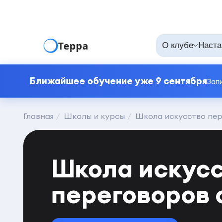
Терра
О клубе
Наста
Ближайшее обучение уже 9 сентября
Зап
Главная
Школы и курсы
Школа искусство пер
Школа искусс
переговоров 