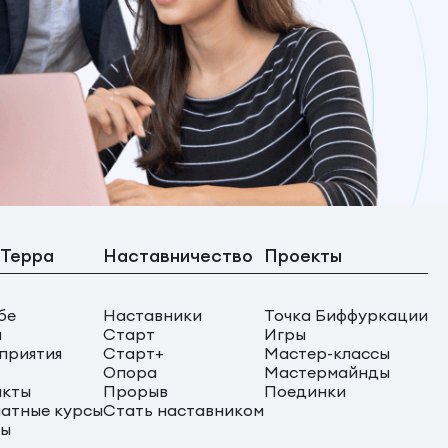
 Терра
Наставничество
Проекты
бе
Наставники
Точка Биффуркации
ы
Старт
Игры
приятия
Старт+
Мастер-классы
Опора
Мастермайнды
акты
Прорыв
Поединки
атные курсы
Стать наставником
сы