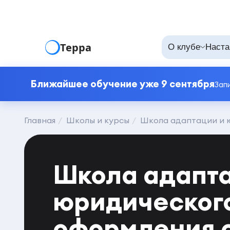
Терра
О клубе
Наста
Ближайшее обучение уже 9 сентября
Зап
Главная
Школы и курсы
Школа адаптации и 
Школа адапт
юридическог
оформления 