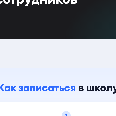
Как записаться
в школ
3