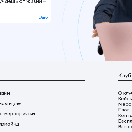
лучаешь от жизни —
Ошо
Клуб
найм
О клу
Кейс
сы и учёт
Меро
Блог
с-мероприятия
Конт
Беспл
ермайнд
Взно