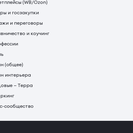
тплейсы (WB/Ozon)
ры и госзакупки
жи и переговоры
вничество и коучинг
офессии
ль
н (общее)
н интерьера
овые — Терра
ркинг
с-сообщество