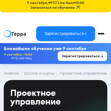
9 сентября,
MTC Live Холл
15:00
Записаться на обучение
Терра
Зарегистрироваться
Ближайшее обучение уже 9 сентября
9 сентября · 15:00
Зарегистрироваться →
MTS LIVE HALL
Главная
Школы и курсы
Проектное управление
Проектное
управление