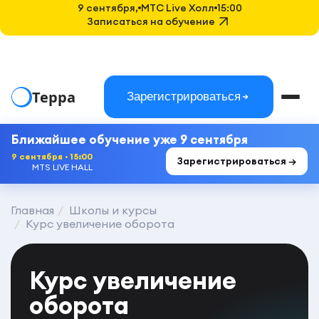
9 сентября,
MTC Live Холл
15:00
Записаться на обучение
Терра
Зарегистрироваться
Ближайшее обучение уже 9 сентября
9 сентября · 15:00
Зарегистрироваться →
MTS LIVE HALL
Главная
Школы и курсы
Курс увеличение оборота
Курс увеличение
оборота