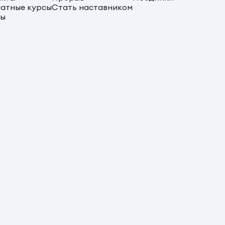
атные курсы
Стать наставником
сы