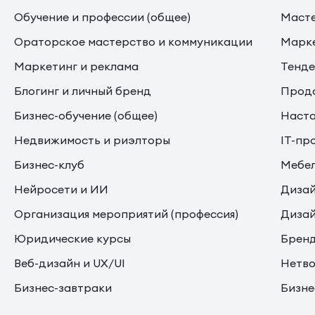
Обучение и профессии (общее)
Маст
Ораторское мастерство и коммуникации
Марке
Маркетинг и реклама
Тенде
Блогинг и личный бренд
Прода
Бизнес-обучение (общее)
Наста
Недвижимость и риэлторы
IT-пр
Бизнес-клуб
Мебе
Нейросети и ИИ
Дизай
Организация мероприятий (профессия)
Дизай
Юридические курсы
Бренд
Веб-дизайн и UX/UI
Нетво
Бизнес-завтраки
Бизне