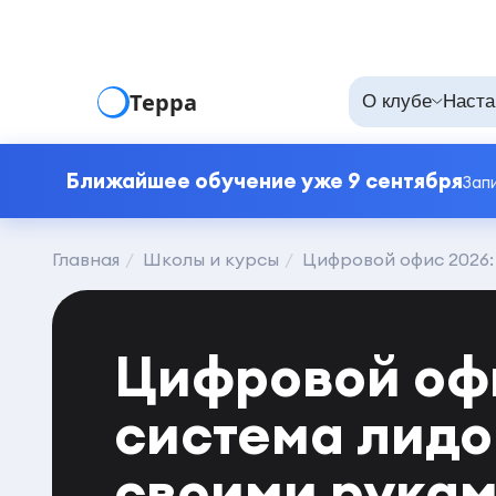
Терра
О клубе
Наста
Ближайшее обучение уже 9 сентября
Зап
Главная
Школы и курсы
Цифровой офис 2026:
Цифровой офи
система лид
своими рукам