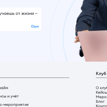
лучаешь от жизни —
Ошо
Клуб
найм
О клу
Кейс
сы и учёт
Меро
Блог
с-мероприятия
Конт