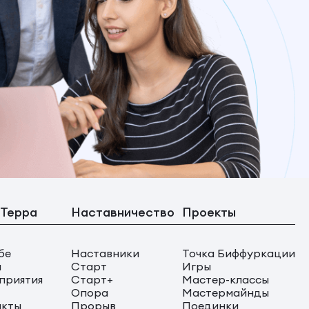
 Терра
Наставничество
Проекты
бе
Наставники
Точка Биффуркации
ы
Старт
Игры
приятия
Старт+
Мастер-классы
Опора
Мастермайнды
акты
Прорыв
Поединки