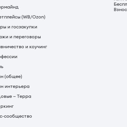
Беспл
ермайнд
Взно
тплейсы (WB/Ozon)
ры и госзакупки
жи и переговоры
вничество и коучинг
офессии
ль
н (общее)
н интерьера
овые — Терра
ркинг
с-сообщество