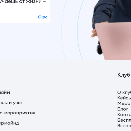
лучаешь от жизни —
Ошо
Клуб
найм
О клу
Кейс
сы и учёт
Меро
Блог
с-мероприятия
Конт
Беспл
ермайнд
Взно