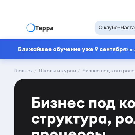
Терра
О клубе
Наста
Ближайшее обучение уже 9 сентября
Зап
Главная
Школы и курсы
Бизнес под контроле
Бизнес под к
структура, ро
процессы