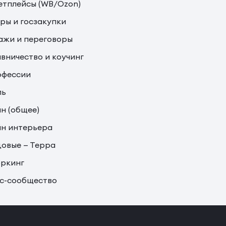
тплейсы (WB/Ozon)
ры и госзакупки
жи и переговоры
вничество и коучинг
офессии
ль
н (общее)
н интерьера
овые — Терра
ркинг
с-сообщество