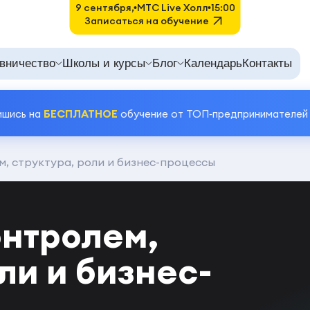
9 сентября,
MTC Live Холл
15:00
Записаться на обучение
вничество
Школы и курсы
Блог
Календарь
Контакты
ишись на
БЕСПЛАТНОЕ
обучение от ТОП‑предпринимателей
м, структура, роли и бизнес-процессы
онтролем,
ли и бизнес-