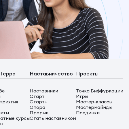
 Терра
Наставничество
Проекты
бе
Наставники
Точка Биффуркации
ы
Старт
Игры
приятия
Старт+
Мастер-классы
Опора
Мастермайнды
акты
Прорыв
Поединки
атные курсы
Стать наставником
сы