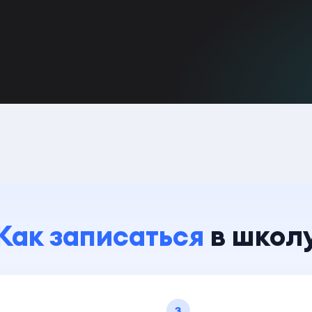
Как записаться
в школ
3